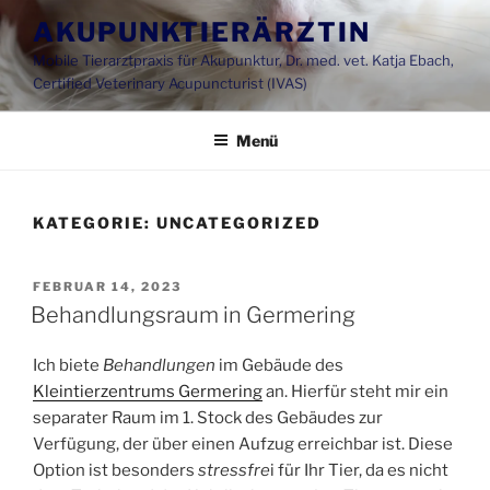
Zum
AKUPUNKTIERÄRZTIN
Inhalt
Mobile Tierarztpraxis für Akupunktur, Dr. med. vet. Katja Ebach,
springen
Certified Veterinary Acupuncturist (IVAS)
Menü
KATEGORIE:
UNCATEGORIZED
VERÖFFENTLICHT
FEBRUAR 14, 2023
AM
Behandlungsraum in Germering
Ich biete
Behandlungen
im Gebäude des
Kleintierzentrums Germering
an. Hierfür steht mir ein
separater Raum im 1. Stock des Gebäudes zur
Verfügung, der über einen Aufzug erreichbar ist. Diese
Option ist besonders
stressfre
i für Ihr Tier, da es nicht