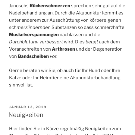
Janoschs
Rückenschmerzen
sprechen sehr gut auf die
Nadelbehandlung an. Durch die Akupunktur kommt es
unter anderem zur Ausschüttung von körpereigenen
schmerzlindernden
Substanzen so dass schmerzhafte
Muskelverspannungen
nachlassen und die
Durchblutung verbessert
wird. Dies
beugt
auch dem
Voranschreiten von
Arthrosen
und der Degeneration
von
Bandscheiben
vo
r.
Gerne beraten wir Sie, ob auch für Ihr Hund oder Ihre
Katze oder Ihr Heimtier eine Akupunkturbehandlung
sinnvoll ist.
VERÖFFENTLICHT
JANUAR 13, 2019
AM
Neuigkeiten
Hier finden Sie in Kürze regelmäßig Neuigkeiten zum